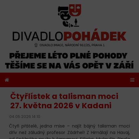
Čtyřlístek a talisman moci
27. května 2026 v Kadani
04.05.2026 14:10
Čtyři přátelé, jedna mise – najít bájný talisman moci
dřív než záludný profesor Zádrhel! Z Himálají na Havaj,
od Sněžného muže k šamanovi. Fifinka, Myšpulín, Pinďa