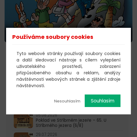
Používáme soubory cookies
Tyto webové stránky používají soubory cookies
KOUPIT VSTUPENKY →
a další sledovací nástroje s cílem vylepšení
uživatelského prostředí, zobrazení
přizpůsobeného obsahu a reklam, analýzy
návštěvnosti webových stránek a zjištění zdroje
603 805 271
návštěvnosti.
pondělí-čtvrtek: 10:00-16:00
Souhlasím
Nesouhlasím
AKTUALITY
05.08.2026
Poklad ve Stříbrném jezeře – 65. U
Stříbrného jezera (6/8)
29.07.2026