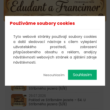
Používáme soubory cookies
POSLECHNOUT →
Tyto webové stránky používají soubory cookies
a další sledovací nástroje s cílem vylepšení
uživatelského prostředí, zobrazení
přizpůsobeného obsahu a reklam, analýzy
603 805 271
návštěvnosti webových stránek a zjištění zdroje
pondělí-čtvrtek: 10:00-16:00
návštěvnosti.
AKTUALITY
Souhlasím
Nesouhlasím
05.08.2026
Poklad ve Stříbrném jezeře – 65. U
Stříbrného jezera (6/8)
29.07.2026
Poklad ve Stříbrném jezeře – 64. U
Stříbrného jezera (5/8)