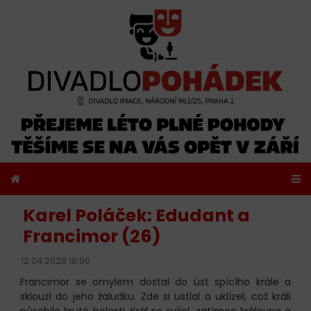
Karel Poláček: Edudant a
Francimor (26)
12.04.2026 18:00
Francimor se omylem dostal do úst spícího krále a
sklouzl do jeho žaludku. Zde si ustlal a uklízel, což králi
působilo kruté bolesti. Král se svíjel, zatímco královna a