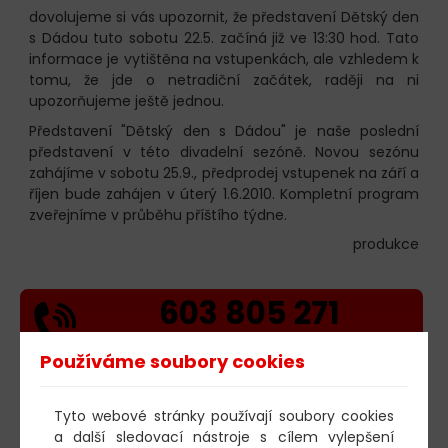
dovolujeme si vás upozornit, že představení Dětský den
s Dádou tuto sobotu 22.5. začíná již ve 13:30 hod. Tato
informace je vytištěna na vstupenkách, ale vzhledem k
tomu, že jde o netradiční začátek, raději na ni
upozorňujeme ještě jednou.
Představení "Dětský den s Dádou" je naše poslední
představení v této divadelní sezóně. Novou sezónu
zahájíme v sobotu 25.9., předprodej vstupenek na září a
říjen bude zahájen v úterý 1.6.2010. Kompletní program
zveřejníme v průběhu příštího týdne.
produkce
603 805 271
pondělí-čtvrtek: 10:00-16:00
Používáme soubory cookies
AKTUALITY
05.08.2026
Tyto webové stránky používají soubory cookies
Poklad ve Stříbrném jezeře – 65. U
a další sledovací nástroje s cílem vylepšení
Stříbrného jezera (6/8)