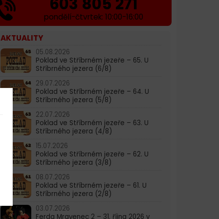
603 805 271
pondělí-čtvrtek: 10:00-16:00
AKTUALITY
05.08.2026
Poklad ve Stříbrném jezeře – 65. U
Stříbrného jezera (6/8)
29.07.2026
Poklad ve Stříbrném jezeře – 64. U
Stříbrného jezera (5/8)
22.07.2026
Poklad ve Stříbrném jezeře – 63. U
Stříbrného jezera (4/8)
15.07.2026
Poklad ve Stříbrném jezeře – 62. U
Stříbrného jezera (3/8)
08.07.2026
Poklad ve Stříbrném jezeře – 61. U
Stříbrného jezera (2/8)
03.07.2026
Ferda Mravenec 2 – 31. října 2026 v