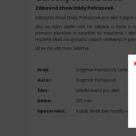
Zábavná show Dády Patrasové
Zábavná show Dády Patrasové pro děti a jejich r
Aby se nám dařilo mít ho zdravé a čisté o t
pomoci písniček a soutěže to naučíme i děti,
můžete těšit na spoustu vašich oblíbených pís
Už se na vás moc těšíme.
Hrají:
Dagmar Patrasová
,
Lenka K
Autor:
Dagmar Patrasová
Žánr:
představení pro děti
Délka:
105 min.
Upozornění:
Každý divák bez rozdílu věku