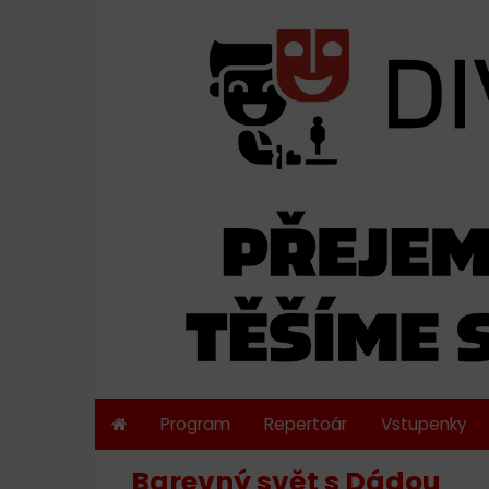
Program
Repertoár
Vstupenky
Barevný svět s Dádou