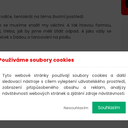
odiče, tentokrát na téma životní postředí.
o se musíme snažit my všichni. A tak hravou formou,
 třeba, jak by jsme měli třídit odpad. A jako vždy se
niček s Dádou a tancování na pódiu.
Dáda a Jůlinka
Používáme soubory cookies
rupanská
,
Dalibor Kubečka
,
Kristýna Petrboková
Tyto webové stránky používají soubory cookies a další
sledovací nástroje s cílem vylepšení uživatelského prostředí,
zobrazení přizpůsobeného obsahu a reklam, analýzy
návštěvnosti webových stránek a zjištění zdroje návštěvnosti.
 musí mít vlastní vstupenku.
Souhlasím
Nesouhlasím