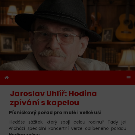
Jaroslav Uhlíř: Hodina
zpívání s kapelou
Písničkový pořad pro malé i velké uši
Hledáte zážitek, který spojí celou rodinu? Tady je!
Přichází speciální koncertní verze oblíbeného pořadu
Hodina zpěvu
.