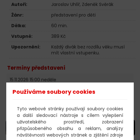
Autoři:
Jaroslav Uhlíř, Zdeněk Svěrák
Žánr:
představení pro děti
Délka:
60 min.
Vstupné:
389 Kč
Upozornění:
Každý divák bez rozdílu věku musí
mít vlastní vstupenku.
Termíny představení
15.11.2026 15:00 neděle
Divadlo Image Praha
VSTUPENKY
Používáme soubory cookies
Změna programu vyhrazena!
Tyto webové stránky používají soubory cookies
Fotogalerie
a další sledovací nástroje s cílem vylepšení
uživatelského prostředí, zobrazení
přizpůsobeného obsahu a reklam, analýzy
návštěvnosti webových stránek a zjištění zdroje