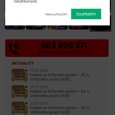
návštěvnosti.
Souhlasím
Nesouhlasím
+ 30
603 805 271
pondělí-čtvrtek: 10:00-16:00
AKTUALITY
05.08.2026
Poklad ve Stříbrném jezeře – 65. U
Stříbrného jezera (6/8)
29.07.2026
Poklad ve Stříbrném jezeře – 64. U
Stříbrného jezera (5/8)
22.07.2026
Poklad ve Stříbrném jezeře – 63. U
Stříbrného jezera (4/8)