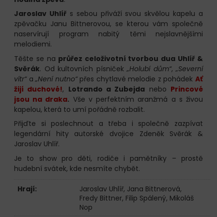
Jaroslav Uhlíř
s sebou přiváží svou skvělou kapelu a
zpěvačku Janu Bittnerovou, se kterou vám společně
naservírují program nabitý těmi nejslavnějšími
melodiemi.
Těšte se na
průřez celoživotní tvorbou dua Uhlíř &
Svěrák
. Od kultovních písniček
„Holubí dům“
,
„Severní
vítr“
a
„Není nutno“
přes chytlavé melodie z pohádek
Ať
žijí duchové!
,
Lotrando a Zubejda
nebo
Princové
jsou na draka
.
Vše v perfektním aranžmá a s živou
kapelou, která to umí pořádně rozbalit.
Přijďte si poslechnout a třeba i společně zazpívat
legendární hity autorské dvojice Zdeněk Svěrák &
Jaroslav Uhlíř.
Je to show pro děti, rodiče i pamětníky – prostě
hudební svátek, kde nesmíte chybět.
Hrají:
Jaroslav Uhlíř
,
Jana Bittnerová
,
Fredy Bittner
,
Filip Spálený
,
Mikoláš
Nop