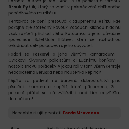
Poznáte, o kom je řeč? Ano, je to popleta a samouk
Brouk Pytlík
, který se vrací v pokračování oblíbeného
pohádkového muzikálu!
Tentokrát se dění přesouvá k tajuplnému jezírku, kde
pokojně žije statečný Pavouk Vodouch. Klidnou hladinu
však rozčeří příchod zlého Potápníka a jeho půvabné
společnice Spletšťule Blátivé, kteří se rozhodnou
ovládnout celý palouček i s jeho obyvateli.
Podaří se
Ferdovi
a jeho věrným kamarádům –
Cvrčkovi, Škvorům policistům či Lučnímu koníkovi –
nastolit znovu pořádek? A jakou roli v tom všem sehraje
neodolatelná Beruška nebo housenka Pepina?
Přijďte se podívat na barevné dobrodružství plné
písniček, humoru a napětí, které připomene, že s
pomocí přátel se dá zvítězit i nad tím největším
darebákem!
Nenechte si ujít první díl:
Ferda Mravenec
Hrají:
Petr Erlitz
,
Petr Kozák
,
Markéta