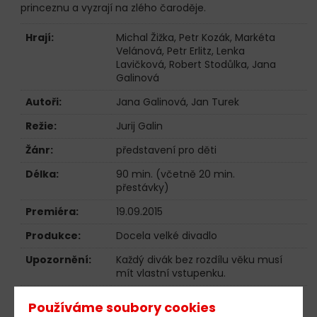
princeznu a vyzrají na zlého čaroděje.
Hrají:
Michal Žižka
,
Petr Kozák
,
Markéta
Velánová
,
Petr Erlitz
,
Lenka
Lavičková
,
Robert Stodůlka
,
Jana
Galinová
Autoři:
Jana Galinová, Jan Turek
Režie:
Jurij Galin
Žánr:
představení pro děti
Délka:
90 min. (včetně 20 min.
přestávky)
Premiéra:
19.09.2015
Produkce:
Docela velké divadlo
Upozornění:
Každý divák bez rozdílu věku musí
mít vlastní vstupenku.
Používáme soubory cookies