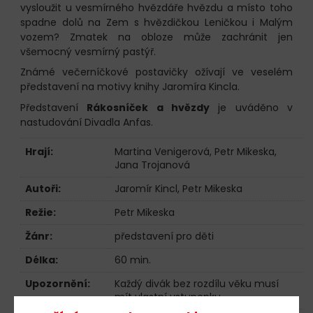
vysloužit u vesmírného hvězdáře hvězdu a místo toho
spadne dolů na Zem s hvězdičkou Leničkou i Malým
vozem? Zmatek na obloze může zachránit jen
všemocný vesmírný pastýř.
Známé večerníčkové postavičky ožívají ve veselém
představení na motivy knihy Jaromíra Kincla.
Představení
Rákosníček a hvězdy
je uváděno v
nastudování Divadla Anfas.
Hrají:
Martina Venigerová
,
Petr Mikeska
,
Jana Trojanová
Autoři:
Jaromír Kincl, Petr Mikeska
Režie:
Petr Mikeska
Žánr:
představení pro děti
Délka:
60 min.
Upozornění:
Každý divák bez rozdílu věku musí
mít vlastní vstupenku.