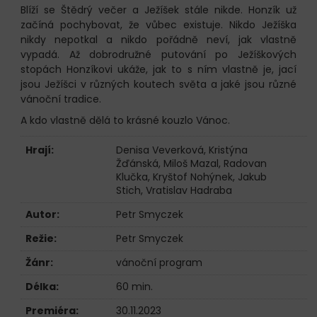
Blíží se Štědrý večer a Ježíšek stále nikde. Honzík už
začíná pochybovat, že vůbec existuje. Nikdo Ježíška
nikdy nepotkal a nikdo pořádně neví, jak vlastně
vypadá. Až dobrodružné putování po Ježíškových
stopách Honzíkovi ukáže, jak to s ním vlastně je, jací
jsou Ježíšci v různých koutech světa a jaké jsou různé
vánoční tradice.
A kdo vlastně dělá to krásné kouzlo Vánoc.
Hrají:
Denisa Veverková
,
Kristýna
Žďánská
,
Miloš Mazal
,
Radovan
Klučka
,
Kryštof Nohýnek
,
Jakub
Stich
,
Vratislav Hadraba
Autor:
Petr Smyczek
Režie:
Petr Smyczek
Žánr:
vánoční program
Délka:
60 min.
Premiéra:
30.11.2023