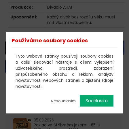
Produkce:
Divadlo AHA!
Upozornění:
Každý divák bez rozdílu věku musí
mít vlastní vstupenku.
Fotogalerie
Používáme soubory cookies
Tyto webové stránky používají soubory cookies
a další sledovací nástroje s cílem vylepšení
uživatelského prostředí, zobrazení
přizpůsobeného obsahu a reklam, analýzy
návštěvnosti webových stránek a zjištění zdroje
návštěvnosti.
603 805 271
pondělí-čtvrtek: 10:00-16:00
Souhlasím
Nesouhlasím
AKTUALITY
05.08.2026
Poklad ve Stříbrném jezeře – 65. U