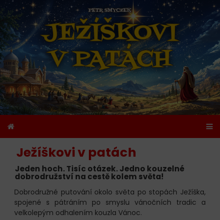
Ježíškovi v patách
Jeden hoch. Tisíc otázek. Jedno kouzelné
dobrodružství na cestě kolem světa!
Dobrodružné putování okolo světa po stopách Ježíška,
spojené s pátráním po smyslu vánočních tradic a
velkolepým odhalením kouzla Vánoc.