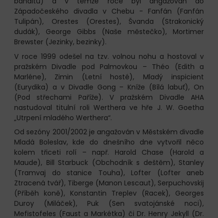
banditu) a v témže roce byl angažován do
Západočeského divadla v Chebu - Fanfán (Fanfán
Tulipán), Orestes (Orestes), Švanda (Strakonický
dudák), George Gibbs (Naše městečko), Mortimer
Brewster (Jezinky, bezinky).
V roce 1999 odešel na tzv. volnou nohu a hostoval v
pražském Divadle pod Palmovkou – Théo (Edith a
Marléne), Zimin (Letní hosté), Mladý inspicient
(Eurydika) a v Divadle Gong – Kníže (Bílá labuť), On
(Pod střechami Paříže). V pražském Divadle AHA
nastudoval titulní roli Werthera ve hře J. W. Goetha
„Utrpení mladého Werthera“.
Od sezóny 2001/2002 je angažován v Městském divadle
Mladá Boleslav, kde do dnešního dne vytvořil něco
kolem třiceti rolí – např. Harold Chase (Harold a
Maude), Bill Starbuck (Obchodník s deštěm), Stanley
(Tramvaj do stanice Touha), Lofter (Lofter aneb
Ztracená tvář), Tiberge (Manon Lescaut), Serpuchovskij
(Příběh koně), Konstantin Treplev (Racek), Georges
Duroy (Miláček), Puk (Sen svatojánské noci),
Mefistofeles (Faust a Markétka) či Dr. Henry Jekyll (Dr.