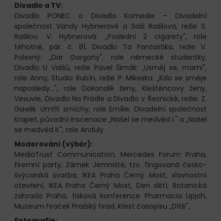
Divadlo a TV:
Divadlo PONEC a Divadlo Komedie – Divadelní
společnost Vandy Hybnerové a Saši Rašilova, režie S.
Rašilov, V. Hybnerová: „Poslední 2 cigarety", role
těhotné, pár. č. 81, Divadlo Ta Fantastika, režie V.
Polesný: „Dar Gorgony", role německé studentky,
Divadlo U Valšů, režie Pavel Šimák: „Usměj se, mami",
role Anny, Studio Rubín, režie P. Mikeska: „Kdo se směje
naposledy...", role Dokonalé ženy, Kleštěncovy ženy,
Vesuvie, Divadlo Na Prádle a Divadlo v Řeznické, režie: Z.
Gawlik: Umřít smíchy, role Emílie, Divadelní společnost
Krapet, původní inscenace „Našel se medvěd I." a „Našel
se medvěd II.", role Anduly
Moderování (výběr):
MediaTrust Communication, Mercedes Forum Praha,
firemní party, Zámek Jemniště, tzv. fingovaná česko-
švýcarská svatba, IKEA Praha Černý Most, slavnostní
otevření, IKEA Praha Černý Most, Den dětí, Botanická
zahrada Praha, tisková konference Pharmacia Upjoh,
Muzeum hraček Pražský hrad, křest časopisu „Dítě",
Fotografie: