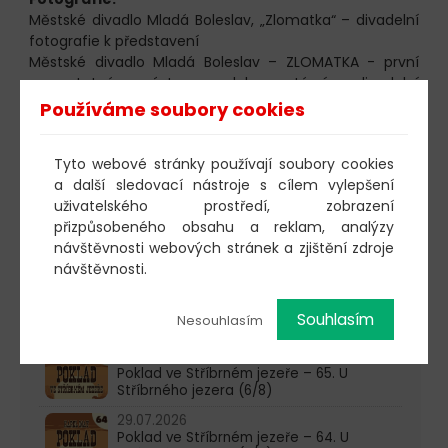
Městské divadlo Mladá Boleslav, „Zlomatka“ – divadelní
fotografie k představení
Městské divadlo Mladá Boleslav – ZLOMATKA - první
samostatná výstava dokumentární divadelní
fotografie
Používáme soubory cookies
Clarion Congress Hotel - Mezinárodní konference
AVAYA – reportážní fotografie
Tyto webové stránky používají soubory cookies
Městské divadlo Mladá Boleslav, „Naše Městečko“ –
a další sledovací nástroje s cílem vylepšení
divadelní fotografie k představení.
uživatelského prostředí, zobrazení
přizpůsobeného obsahu a reklam, analýzy
603 805 271
návštěvnosti webových stránek a zjištění zdroje
návštěvnosti.
pondělí-čtvrtek: 10:00-16:00
Souhlasím
Nesouhlasím
AKTUALITY
05.08.2026
Poklad ve Stříbrném jezeře – 65. U
Stříbrného jezera (6/8)
29.07.2026
Poklad ve Stříbrném jezeře – 64. U