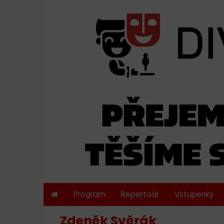
Program
Repertoár
Vstupenky
Zdeněk Svěrák