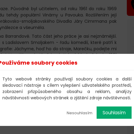
raze. Původně byl učitelem, od roku 1961 do roku 1969
u tehdy populární Vinárny u Pavouka. Rozšířením její
věrákovsko-smoljakovského Divadla Járy Cimrmana pak
vynálezce a všeuměla.
na Barrandově. Tato část jeho práce je asi nejznámější.
 s Ladislavem Smoljakem - řadu komedií, které patří k
rafie: Jáchyme, hoď ho do stroje, Marečku, podejte mi
ráni, Vesničko má středisková, Kulový blesk. Od roku 1991
m Svěrákem - Obecná škola, Kolja, Tmavomodrý svět,
Používáme soubory cookies
cná škola, Kolja) byly nominovány na Oscara, poslední z
Tyto webové stránky používají soubory cookies a další
sledovací nástroje s cílem vylepšení uživatelského prostředí,
iček, které vytvořil společně s dalším spolupracovníkem
zobrazení přizpůsobeného obsahu a reklam, analýzy
zi největší hity této dvojice patří písně Holubí dům,
návštěvnosti webových stránek a zjištění zdroje návštěvnosti.
 filmu Vratné lahve Ani k stáru. Převážnou část písňové
avem Uhlířem již 20 let uvádí televizní pořad Hodina
Souhlasím
Nesouhlasím
tem nové písničky.