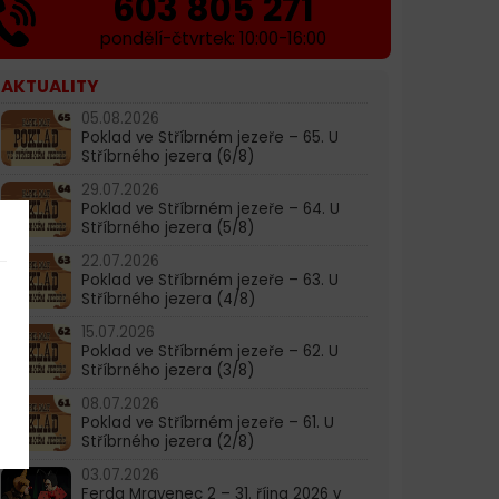
603 805 271
pondělí-čtvrtek: 10:00-16:00
AKTUALITY
05.08.2026
Poklad ve Stříbrném jezeře – 65. U
Stříbrného jezera (6/8)
29.07.2026
Poklad ve Stříbrném jezeře – 64. U
Stříbrného jezera (5/8)
22.07.2026
Poklad ve Stříbrném jezeře – 63. U
Stříbrného jezera (4/8)
15.07.2026
Poklad ve Stříbrném jezeře – 62. U
Stříbrného jezera (3/8)
08.07.2026
Poklad ve Stříbrném jezeře – 61. U
Stříbrného jezera (2/8)
03.07.2026
Ferda Mravenec 2 – 31. října 2026 v