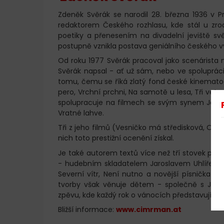
Zdeněk Svěrák se narodil 28. března 1936 v P
redaktorem Českého rozhlasu, kde stál u zrod
poetiky a přenesením na divadelní jeviště s
postupně vznikla postava geniálního českého 
Od roku 1977 Svěrák pracoval jako scenárista 
Svěrák napsal - ať už sám, nebo ve spolupráci
tomu, čemu se říká zlatý fond české kinematog
pero, Vrchní prchni, Na samotě u lesa, Tři vete
spolupracuje na filmech se svým synem Jane
Vratné lahve.
Tři z jeho filmů (Vesničko má středisková, Obe
nich toto prestižní ocenění získal.
Je také autorem textů více než tří stovek písn
- hudebním skladatelem Jaroslavem Uhlířem. Me
Severní vítr, Není nutno a novější písnička z
tvorby však věnuje dětem - společně s Jarosl
zpěvu, kde každý rok o vánocích představují dě
Bližší informace:
www.cimrman.at