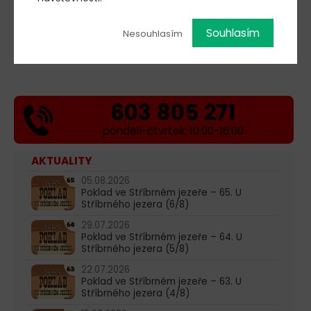
* alternace1
Souhlasím
Nesouhlasím
Změna programu vyhrazena!
603 805 271
pondělí-čtvrtek: 10:00-16:00
AKTUALITY
05.08.2026
Poklad ve Stříbrném jezeře – 65. U
Stříbrného jezera (6/8)
29.07.2026
Poklad ve Stříbrném jezeře – 64. U
Stříbrného jezera (5/8)
22.07.2026
Poklad ve Stříbrném jezeře – 63. U
Stříbrného jezera (4/8)