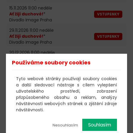
15.11.2026 11:00 neděle
Ať žijí duchové!
*
VSTUPENKY
Divadlo Image Praha
29.11.2026 11:00 neděle
Ať žijí duchové!
*
VSTUPENKY
Divadlo Image Praha
20.12.2026 11:00 neděle
Ať žijí duchové!
*
VSTUPENKY
Používáme soubory cookies
Divadlo Image Praha
27.12.2026 11:00 neděle
Tyto webové stránky používají soubory cookies
Ať žijí duchové!
*
VSTUPENKY
a další sledovací nástroje s cílem vylepšení
Divadlo Image Praha
uživatelského prostředí, zobrazení
* alternace1
přizpůsobeného obsahu a reklam, analýzy
návštěvnosti webových stránek a zjištění zdroje
návštěvnosti.
Změna programu vyhrazena!
Souhlasím
Nesouhlasím