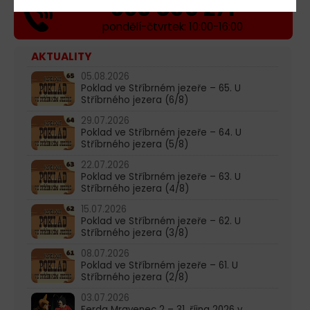
603 805 271
pondělí-čtvrtek: 10:00-16:00
AKTUALITY
05.08.2026
Poklad ve Stříbrném jezeře – 65. U
Stříbrného jezera (6/8)
29.07.2026
Poklad ve Stříbrném jezeře – 64. U
Stříbrného jezera (5/8)
22.07.2026
Poklad ve Stříbrném jezeře – 63. U
Stříbrného jezera (4/8)
15.07.2026
Poklad ve Stříbrném jezeře – 62. U
Stříbrného jezera (3/8)
08.07.2026
Poklad ve Stříbrném jezeře – 61. U
Stříbrného jezera (2/8)
03.07.2026
Ferda Mravenec 2 – 31. října 2026 v