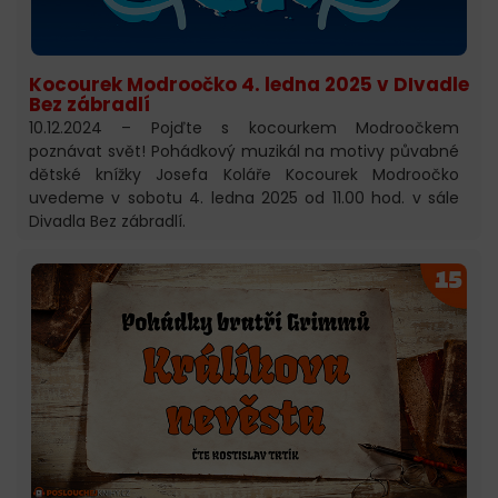
Kocourek Modroočko 4. ledna 2025 v DIvadle
Bez zábradlí
10.12.2024 – Pojďte s kocourkem Modroočkem
poznávat svět! Pohádkový muzikál na motivy půvabné
dětské knížky Josefa Koláře Kocourek Modroočko
uvedeme v sobotu 4. ledna 2025 od 11.00 hod. v sále
Divadla Bez zábradlí.