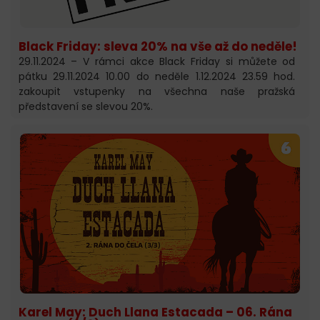
Black Friday: sleva 20% na vše až do neděle!
29.11.2024 – V rámci akce Black Friday si můžete od
pátku 29.11.2024 10.00 do neděle 1.12.2024 23.59 hod.
zakoupit vstupenky na všechna naše pražská
představení se slevou 20%.
Karel May: Duch Llana Estacada – 06. Rána