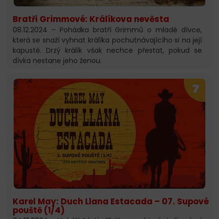
Bratři Grimmové: Králíkova nevěsta
08.12.2024 – Pohádka bratří Grimmů o mladé dívce,
která se snaží vyhnat králíka pochutnávajícího si na její
kapustě. Drzý králík však nechce přestat, pokud se
dívka nestane jeho ženou.
Karel May: Duch Llana Estacada – 07. Supové
pouště (1/4)