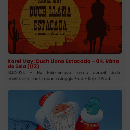
Karel May: Duch Llana Estacada – 04. Rána
do čela (1/3)
13.11.2024 – Na Helmersovu farmu dorazil další
návštěvník, muž jménem Juggle Fred - Kejlklíř Fred.