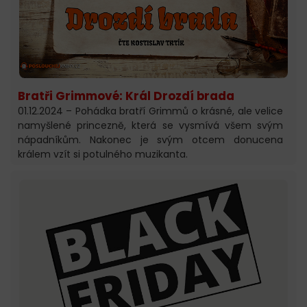
Bratři Grimmové: Král Drozdí brada
01.12.2024 – Pohádka bratří Grimmů o krásné, ale velice
namyšlené princezně, která se vysmívá všem svým
nápadníkům. Nakonec je svým otcem donucena
králem vzít si potulného muzikanta.