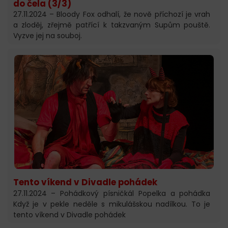
do čela (3/3)
27.11.2024 – Bloody Fox odhalí, že nově příchozí je vrah
a zloděj, zřejmě patřící k takzvaným Supům pouště.
Vyzve jej na souboj.
Tento víkend v Divadle pohádek
27.11.2024 – Pohádkový písničkál Popelka a pohádka
Když je v pekle neděle s mikulášskou nadílkou. To je
tento víkend v Divadle pohádek