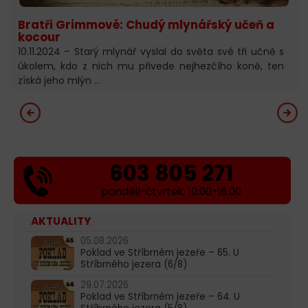
Bratři Grimmové: Chudý mlynářský učeň a
kocour
10.11.2024 – Starý mlynář vyslal do světa své tři učně s
úkolem, kdo z nich mu přivede nejhezčího koně, ten
získá jeho mlýn …
603 805 271
pondělí-čtvrtek: 10:00-16:00
AKTUALITY
05.08.2026
Poklad ve Stříbrném jezeře – 65. U
Stříbrného jezera (6/8)
29.07.2026
Poklad ve Stříbrném jezeře – 64. U