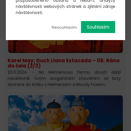
přizpůsobeného obsahu a reklam, analýzy
návštěvnosti webových stránek a zjištění zdroje
návštěvnosti.
Souhlasím
Nesouhlasím
Karel May: Duch Llana Estacada – 05. Rána
do čela (2/3)
20.11.2024 – Na Helmersovu farmu dorazí další
návštěvník. Svým arogantním chováním se brzy
dostane do křížku s Helmersem a Bloody Foxem.