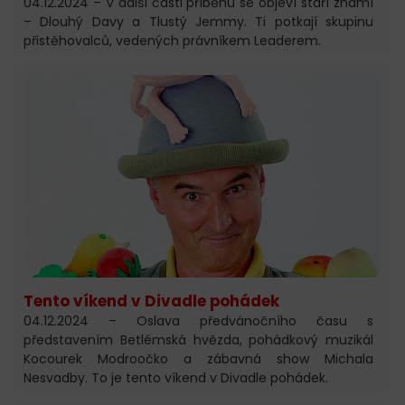
04.12.2024 – V další části příběhu se objeví staří známí
– Dlouhý Davy a Tlustý Jemmy. Ti potkají skupinu
přistěhovalců, vedených právníkem Leaderem.
Tento víkend v Divadle pohádek
04.12.2024 – Oslava předvánočního času s
představením Betlémská hvězda, pohádkový muzikál
Kocourek Modroočko a zábavná show Michala
Nesvadby. To je tento víkend v Divadle pohádek.