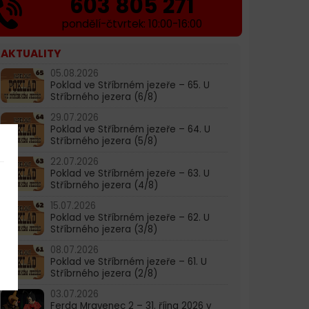
603 805 271
pondělí-čtvrtek: 10:00-16:00
AKTUALITY
05.08.2026
Poklad ve Stříbrném jezeře – 65. U
Stříbrného jezera (6/8)
29.07.2026
Poklad ve Stříbrném jezeře – 64. U
Stříbrného jezera (5/8)
22.07.2026
Poklad ve Stříbrném jezeře – 63. U
Stříbrného jezera (4/8)
15.07.2026
Poklad ve Stříbrném jezeře – 62. U
Stříbrného jezera (3/8)
08.07.2026
Poklad ve Stříbrném jezeře – 61. U
Stříbrného jezera (2/8)
03.07.2026
Ferda Mravenec 2 – 31. října 2026 v