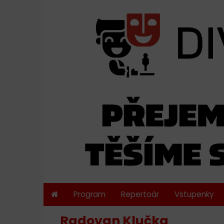
Program
Repertoár
Vstupenky
Radovan Klučka