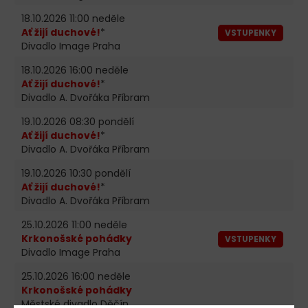
18.10.2026 11:00 neděle
Ať žijí duchové!
*
VSTUPENKY
Divadlo Image Praha
18.10.2026 16:00 neděle
Ať žijí duchové!
*
Divadlo A. Dvořáka Příbram
19.10.2026 08:30 pondělí
Ať žijí duchové!
*
Divadlo A. Dvořáka Příbram
19.10.2026 10:30 pondělí
Ať žijí duchové!
*
Divadlo A. Dvořáka Příbram
25.10.2026 11:00 neděle
Krkonošské pohádky
VSTUPENKY
Divadlo Image Praha
25.10.2026 16:00 neděle
Krkonošské pohádky
Městské divadlo Děčín