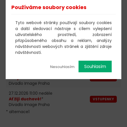
Používáme soubory cookies
01.11.2026 11:00 neděle
Ať žijí duchové!
*
VSTUPENKY
Divadlo Image Praha
Tyto webové stránky používají soubory cookies
a další sledovací nástroje s cílem vylepšení
15.11.2026 11:00 neděle
uživatelského prostředí, zobrazení
Ať žijí duchové!
*
VSTUPENKY
přizpůsobeného obsahu a reklam, analýzy
Divadlo Image Praha
návštěvnosti webových stránek a zjištění zdroje
29.11.2026 11:00 neděle
návštěvnosti.
Ať žijí duchové!
*
VSTUPENKY
Divadlo Image Praha
Souhlasím
Nesouhlasím
20.12.2026 11:00 neděle
Ať žijí duchové!
*
VSTUPENKY
Divadlo Image Praha
27.12.2026 11:00 neděle
Ať žijí duchové!
*
VSTUPENKY
Divadlo Image Praha
* alternace1