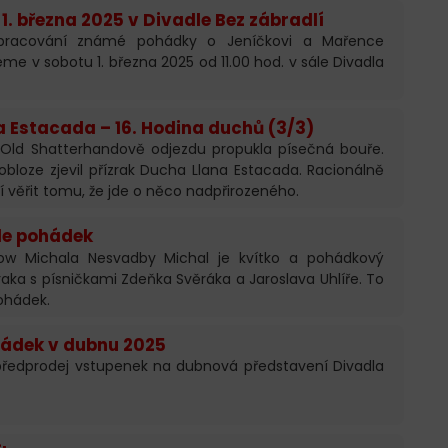
. března 2025 v Divadle Bez zábradlí
 zpracování známé pohádky o Jeníčkovi a Mařence
e v sobotu 1. března 2025 od 11.00 hod. v sále Divadla
a Estacada – 16. Hodina duchů (3/3)
 Old Shatterhandově odjezdu propukla písečná bouře.
bloze zjevil přízrak Ducha Llana Estacada. Racionálně
jí věřit tomu, že jde o něco nadpřirozeného.
le pohádek
ow Michala Nesvadby Michal je kvítko a pohádkový
raka s písničkami Zdeňka Svěráka a Jaroslava Uhlíře. To
pohádek.
ádek v dubnu 2025
předprodej vstupenek na dubnová představení Divadla