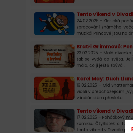
Tento víkend v Divad
24.02.2025 – Klasická pohá
zpracování známého veče
muzikál Princové jsou na dr
Bratři Grimmové: Pen
23.02.2025 – Malá dívenka 
tak se vydá do světa. Jel
málo, co jí ještě zbývá …
Karel May: Duch Llan
19.02.2025 – Old Shatterha
viděli v předcházejícím „vý
v indiánském převleku.
Tento víkend v Divad
17.02.2025 – Pohádkový mu
komiksu Čtyřlístek a tali
tento víkend v Divadle poh