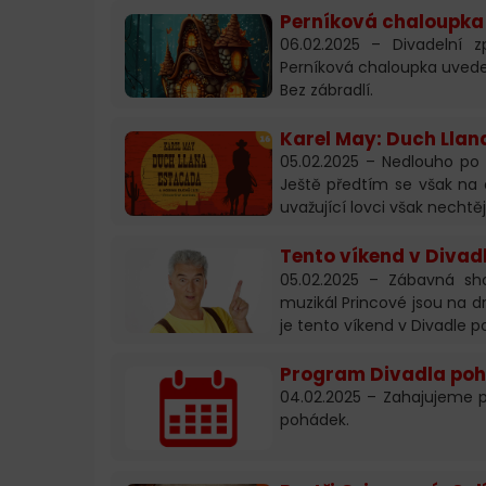
Perníková chaloupka 1
06.02.2025 – Divadelní
Perníková chaloupka uvedem
Bez zábradlí.
Karel May: Duch Llan
05.02.2025 – Nedlouho po
Ještě předtím se však na o
uvažující lovci však nechtě
Tento víkend v Divad
05.02.2025 – Zábavná sh
muzikál Princové jsou na d
je tento víkend v Divadle 
Program Divadla poh
04.02.2025 – Zahajujeme 
pohádek.