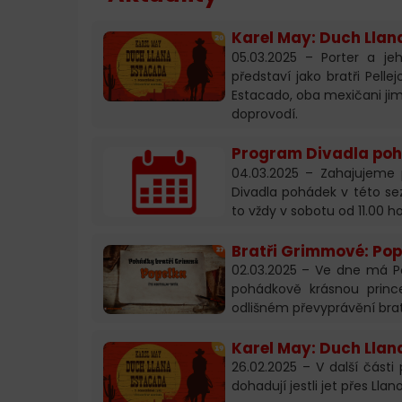
Karel May: Duch Llan
05.03.2025 – Porter a je
představí jako bratři Pelle
Estacado, oba mexičani jim 
doprovodí.
Program Divadla poh
04.03.2025 – Zahajujeme 
Divadla pohádek v této se
to vždy v sobotu od 11.00 ho
Bratři Grimmové: Pop
02.03.2025 – Ve dne má P
pohádkově krásnou prin
odlišném převyprávění bra
Karel May: Duch Llana
26.02.2025 – V další část
dohadují jestli jet přes Ll