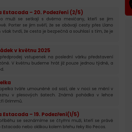
a Estacada – 20. Podezření (2/5)
ho muži se setkají s dvěma mexičany, kteří se jim
jové. Porter se jim svěří, že se obávají cesty přes Llano
však tvrdí, že cesta je bezpečná a souhlasí s tím, že je
ádek v květnu 2025
předprodej vstupenek na poslední várku představení
zóně. V květnu budeme hrát již pouze jednou týdně, a
d.
elka
opelka tváře umouněné od sazí, ale v noci se mění v
ceznu v plesových šatech. Známá pohádka v lehce
tří Grimmů.
 Estacada – 19. Podezření(1/5)
i příběhu se seznámíme se čtyřmi muži, kteří se právě
ano Estacado nebo oklikou kolem břehu řeky Rio Pecos.