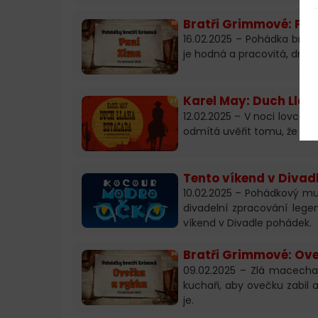
Bratři Grimmové: Pan
16.02.2025 – Pohádka bratř
je hodná a pracovitá, druhá
Karel May: Duch Llan
12.02.2025 – V noci lovce v
odmítá uvěřit tomu, že by to
Tento víkend v Divad
10.02.2025 – Pohádkový mu
divadelní zpracování lege
víkend v Divadle pohádek.
Bratři Grimmové: Ov
09.02.2025 – Zlá macecha 
kuchaři, aby ovečku zabil a
je.