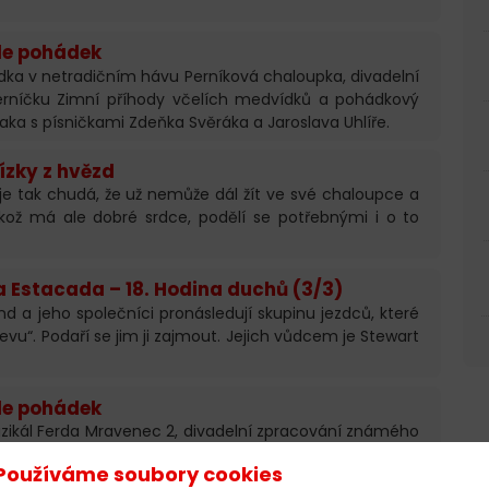
le pohádek
dka v netradičním hávu Perníková chaloupka, divadelní
rníčku Zimní příhody včelích medvídků a pohádkový
aka s písničkami Zdeňka Svěráka a Jaroslava Uhlíře.
ízky z hvězd
je tak chudá, že už nemůže dál žít ve své chaloupce a
ikož má ale dobré srdce, podělí se potřebnými i o to
a Estacada – 18. Hodina duchů (3/3)
nd a jeho společníci pronásledují skupinu jezdců, které
jevu“. Podaří se jim ji zajmout. Jejich vůdcem je Stewart
le pohádek
zikál Ferda Mravenec 2, divadelní zpracování známého
sman moci a koncert Jaroslava Uhlíře s kapelou. To je
Používáme soubory cookies
ádek.