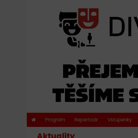
Program
Repertoár
Vstupenky
Aktuality