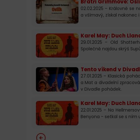
Bratři Grimmové: Osl
02.02.2025 – Královně se na
a všímavý, získal nakonec i
Karel May: Duch Llana
29.01.2025 – Old Shatte
Společně najdou skrýš Supů.
Tento víkend v Divad
27.01.2025 – Klasická pohád
a Mat a divadelní zpracová
v Divadle pohádek.
Karel May: Duch Llana
22.01.2025 – Na Hellmerso
Benyona - setkal se s ním u