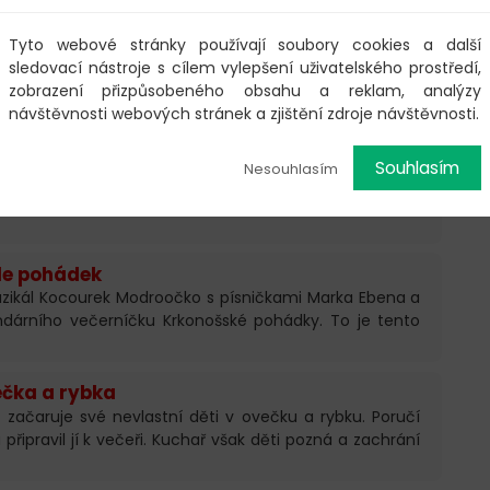
í Zima
Tyto webové stránky používají soubory cookies a další
í Grimmů o dvou sestrách, které jsou každá jiná, jedna
sledovací nástroje s cílem vylepšení uživatelského prostředí,
 je líná a zhýčkaná …
zobrazení přizpůsobeného obsahu a reklam, analýzy
návštěvnosti webových stránek a zjištění zdroje návštěvnosti.
a Estacada – 17. Hodina duchů (2/3)
Souhlasím
Nesouhlasím
zbudí další výjevy “Ducha Llana Estacada”. Hobble Frank
 co viděli, šlo nějak racionálně vysvětlit.
le pohádek
zikál Kocourek Modroočko s písničkami Marka Ebena a
ndárního večerníčku Krkonošské pohádky. To je tento
ečka a rybka
začaruje své nevlastní děti v ovečku a rybku. Poručí
 připravil jí k večeři. Kuchař však děti pozná a zachrání