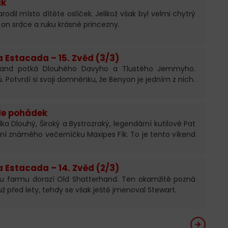
ík
rodil místo dítěte oslíček. Jelikož však byl velmi chytrý
 on srdce a ruku krásné princezny.
 Estacada – 15. Zvěd (3/3)
rhand potká Dlouhého Davyho a Tlustého Jemmyho.
 Potvrdí si svoji domněnku, že Benyon je jedním z nich.
le pohádek
ka Dlouhý, Široký a Bystrozraký, legendární kutilové Pat
ní známého večerníčku Maxipes Fík. To je tento víkend
 Estacada – 14. Zvěd (2/3)
vu farmu dorazí Old Shatterhand. Ten okamžitě pozná
ž před lety, tehdy se však ještě jmenoval Stewart.