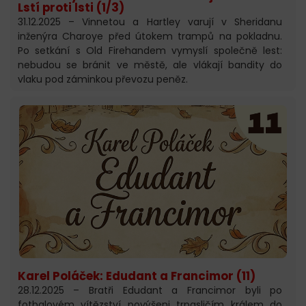
Lstí proti lsti (1/3)
31.12.2025 – Vinnetou a Hartley varují v Sheridanu
inženýra Charoye před útokem trampů na pokladnu.
Po setkání s Old Firehandem vymyslí společně lest:
nebudou se bránit ve městě, ale vlákají bandity do
vlaku pod záminkou převozu peněz.
Karel Poláček: Edudant a Francimor (11)
28.12.2025 – Bratři Edudant a Francimor byli po
fotbalovém vítězství povýšeni trpasličím králem do