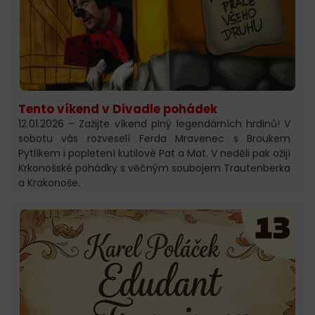
Tento víkend v Divadle pohádek
12.01.2026 – Zažijte víkend plný legendárních hrdinů! V
sobotu vás rozveselí Ferda Mravenec s Broukem
Pytlíkem i popletení kutilové Pat a Mat. V neděli pak ožijí
Krkonošské pohádky s věčným soubojem Trautenberka
a Krakonoše.