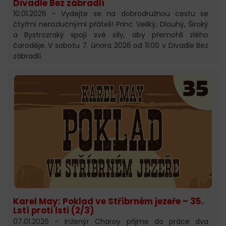
Divadle Bez zábradlí
10.01.2026 – Vydejte se na dobrodružnou cestu se
čtyřmi nerozlučnými přáteli! Princ Veliký, Dlouhý, Široký
a Bystrozraký spojí své síly, aby přemohli zlého
čaroděje. V sobotu 7. února 2026 od 11:00 v Divadle Bez
zábradlí.
Karel May: Poklad ve Stříbrném jezeře – 35.
Lstí proti lsti (2/3)
07.01.2026 – Inženýr Charoy přijme do práce dva