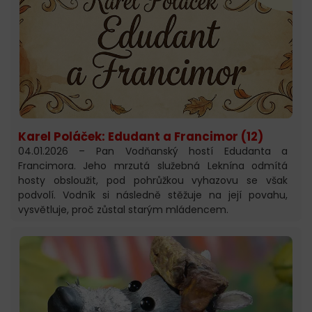
Karel Poláček: Edudant a Francimor (12)
04.01.2026 – Pan Vodňanský hostí Edudanta a
Francimora. Jeho mrzutá služebná Leknína odmítá
hosty obsloužit, pod pohrůžkou vyhazovu se však
podvolí. Vodník si následně stěžuje na její povahu,
vysvětluje, proč zůstal starým mládencem.