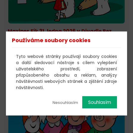
Maxipes Fík 31. ledna 2026 v Divadle Bez
zábradlí Praha
Používáme soubory cookies
03.01.2026 – Škola, cirkus i cesta kolem světa!
Legendární večerníček Maxipes Fík ožívá na jevišti v
sobotu 31. ledna 2026 od 11.00 hod. v Divadle Bez
Tyto webové stránky používají soubory cookies
zábradlí. Přijďte zažít velká dobrodružství neobyčejného
a další sledovací nástroje s cílem vylepšení
psa, který trošku víc vyrostl.
uživatelského prostředí, zobrazení
přizpůsobeného obsahu a reklam, analýzy
návštěvnosti webových stránek a zjištění zdroje
návštěvnosti.
Souhlasím
Nesouhlasím