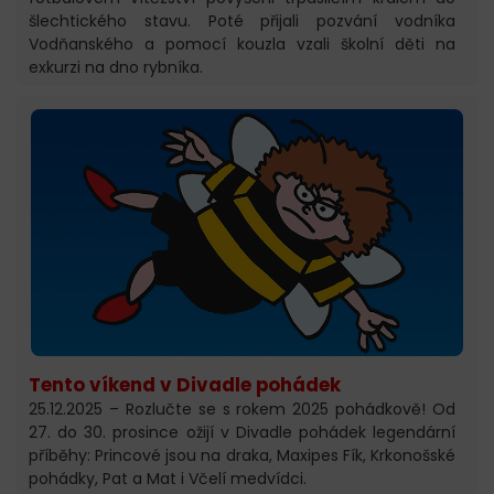
šlechtického stavu. Poté přijali pozvání vodníka
Vodňanského a pomocí kouzla vzali školní děti na
exkurzi na dno rybníka.
Tento víkend v Divadle pohádek
25.12.2025 – Rozlučte se s rokem 2025 pohádkově! Od
27. do 30. prosince ožijí v Divadle pohádek legendární
příběhy: Princové jsou na draka, Maxipes Fík, Krkonošské
pohádky, Pat a Mat i Včelí medvídci.