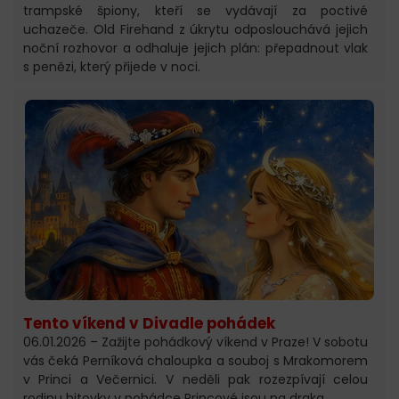
trampské špiony, kteří se vydávají za poctivé
uchazeče. Old Firehand z úkrytu odposlouchává jejich
noční rozhovor a odhaluje jejich plán: přepadnout vlak
s penězi, který přijede v noci.
Tento víkend v Divadle pohádek
06.01.2026 – Zažijte pohádkový víkend v Praze! V sobotu
vás čeká Perníková chaloupka a souboj s Mrakomorem
v Princi a Večernici. V neděli pak rozezpívají celou
rodinu hitovky v pohádce Princové jsou na draka.