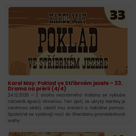
Karel May: Poklad ve Stříbrném jezeře – 33.
Drama na prérii (4/4)
24.12.2025 – Z onoho neznámého indiána se vyklube
náčelník Apačů Vinnetou. Ten zjistí, že ukrytý Hartley je
nevinnou obětí, ošetří mu zranění a nabídne pomoc.
Společně se vydávají nocí do Sheridanu pronásledovat
vrahy.