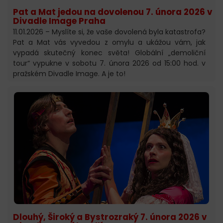
Pat a Mat jedou na dovolenou 7. února 2026 v
Divadle Image Praha
11.01.2026 – Myslíte si, že vaše dovolená byla katastrofa?
Pat a Mat vás vyvedou z omylu a ukážou vám, jak
vypadá skutečný konec světa! Globální „demoliční
tour“ vypukne v sobotu 7. února 2026 od 15:00 hod. v
pražském Divadle Image. A je to!
Dlouhý, Široký a Bystrozraký 7. února 2026 v