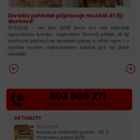
Divadlo pohádek připravuje muzikál Ať žijí
duchové!
16.12.2025 – Na jaro 2026 jsme pro vás připravili
opravdovou bombu. Legendární filmový příběh Ať žijí
duchové! přichází na divadelní prkna, a věřte nám – v
tomhle novém, nablýskaném kabátě jste ho ještě
neviděli!
603 805 271
pondělí-čtvrtek: 10:00-16:00
AKTUALITY
05.08.2026
Poklad ve Stříbrném jezeře – 65. U
Stříbrného jezera (6/8)