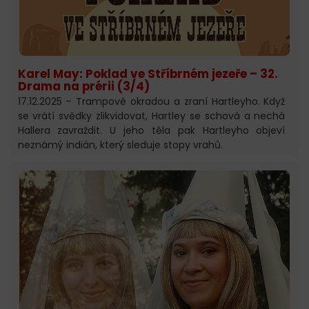
Karel May: Poklad ve Stříbrném jezeře – 32.
Drama na prérii (3/4)
17.12.2025 – Trampové okradou a zraní Hartleyho. Když
se vrátí svědky zlikvidovat, Hartley se schová a nechá
Hallera zavraždit. U jeho těla pak Hartleyho objeví
neznámý indián, který sleduje stopy vrahů.