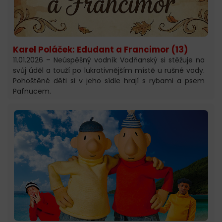
Karel Poláček: Edudant a Francimor (13)
11.01.2026 – Neúspěšný vodník Vodňanský si stěžuje na
svůj úděl a touží po lukrativnějším místě u rušné vody.
Pohoštěné děti si v jeho sídle hrají s rybami a psem
Pafnucem.