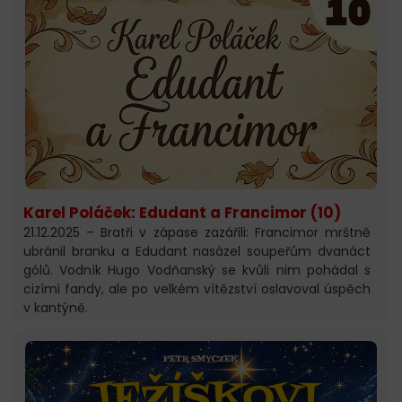
Karel Poláček: Edudant a Francimor (10)
21.12.2025 – Bratři v zápase zazářili: Francimor mrštně
ubránil branku a Edudant nasázel soupeřům dvanáct
gólů. Vodník Hugo Vodňanský se kvůli nim pohádal s
cizími fandy, ale po velkém vítězství oslavoval úspěch
v kantýně.