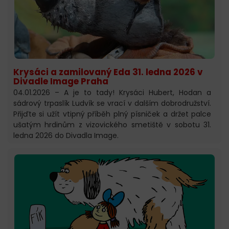
Krysáci a zamilovaný Eda 31. ledna 2026 v
Divadle Image Praha
04.01.2026 – A je to tady! Krysáci Hubert, Hodan a
sádrový trpaslík Ludvík se vrací v dalším dobrodružství.
Přijďte si užít vtipný příběh plný písniček a držet palce
ušatým hrdinům z vizovického smetiště v sobotu 31.
ledna 2026 do Divadla Image.